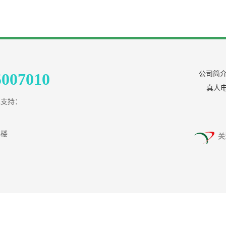
5007010
公司简
真人
术支持：
3楼
关