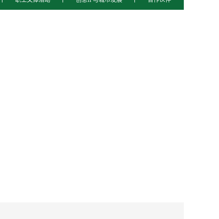
职工文体活动
创意IP与城市发展
合作伙伴