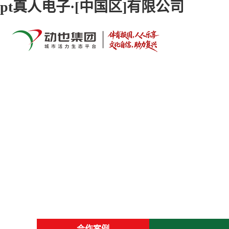
pt真人电子·[中国区]有限公司
首页
关于pt真人电子·[中国区]有限公司
联系pt真人电子·[中国区]有限公司
合作案例