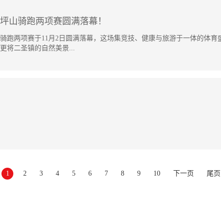
坪山骑跑两项赛圆满落幕！
骑跑两项赛于11月2日圆满落幕，这场集竞技、健康与旅游于一体的体育
更将二圣镇的自然美景...
1
2
3
4
5
6
7
8
9
10
下一页
尾页