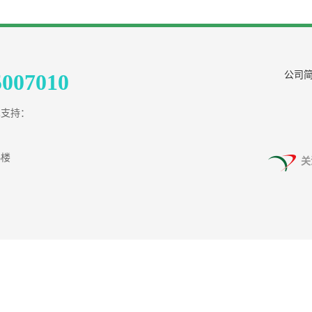
5007010
公司
术支持：
3楼
关