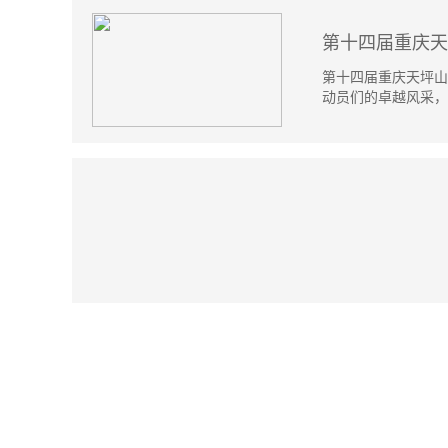
第十四届重庆天
第十四届重庆天坪山
动员们的卓越风采，