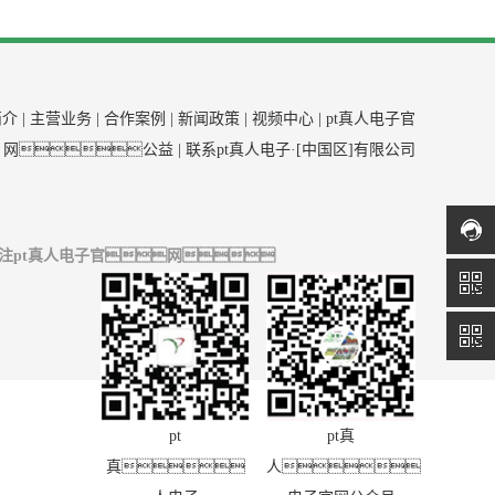
简介
|
主营业务
|
合作案例
|
新闻政策
|
视频中心
|
pt真人电子官
网公益
|
联系pt真人电子·[中国区]有限公司
注pt真人电子官网
pt
pt真
真
人