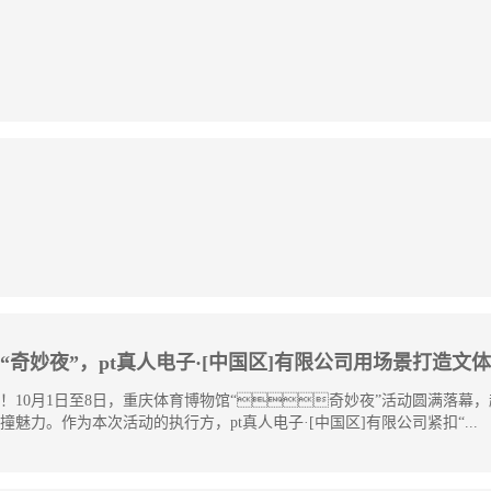
“奇妙夜”，pt真人电子·[中国区]有限公司用场景打造文
！10月1日至8日，重庆体育博物馆“奇妙夜”活动圆满落幕，
魅力。作为本次活动的执行方，pt真人电子·[中国区]有限公司紧扣“...